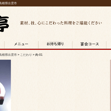
 島根県出雲市
素材、技、心にこだわった料理をご堪能ください
島根県
メニュー
お持ち帰り・宅配
宴会コース
店
・島根県出雲市
>
こだわり
>
肉-01