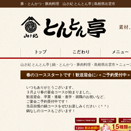
豚・とんかつ・豚肉料理 山さ紀 とんとん亭 | 島根県出雲市
素材、
山さ紀 とんとん亭 | 鍋・とんかつ・豚肉料理・島根県
出雲市
TOP
こだわり
メニュー
山さ紀 とんとん亭 | 鍋・とんかつ・豚肉料理・島根県出雲市
>
ニュー
春のコーススタートです！歓送迎会に♪＜ご予約受付中＞
いつもありがとうございます。
３月より春の宴会コースが始まりました。
歓送迎会、卒業・進級・進学・就職のお祝いなど、
ご宴会ご予約受付中です！
当店自慢の鍋コースをぜひお楽しみください（＾＾）
鍋なしのコースもございます！