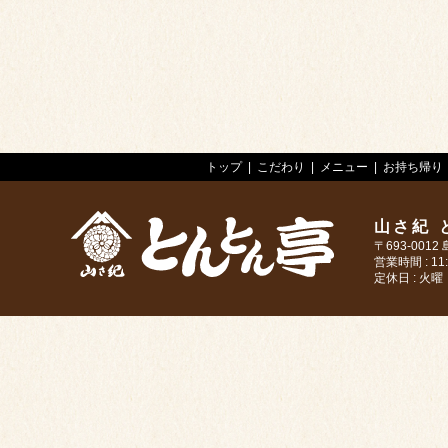
トップ
こだわり
メニュー
お持ち帰り
山さ紀 
〒693-001
営業時間 : 11:3
定休日 : 火
>山さ紀 とんとん亭