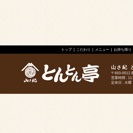
トップ
こだわり
メニュー
お持ち帰り
山さ紀 
〒693-001
営業時間 : 11:3
定休日 : 火
>山さ紀 とんとん亭