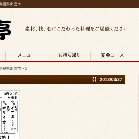
 島根県出雲市
素材、技、心にこだわった料理をご堪能ください
島根県
メニュー
お持ち帰り・宅配
宴会コース
店
・島根県出雲市
>
1
【】 2013/03/27